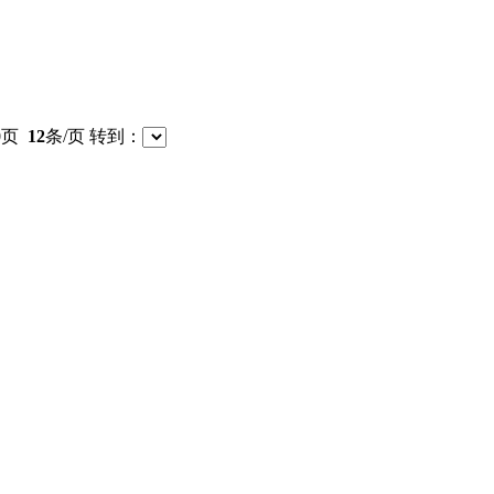
0
页
12
条/页 转到：