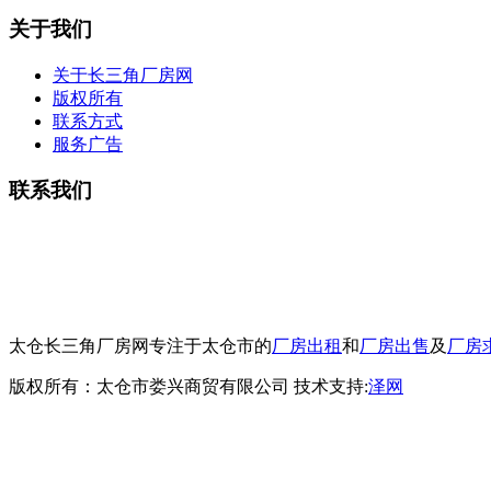
关于我们
关于长三角厂房网
版权所有
联系方式
服务广告
联系我们
电话：13913755158
传真：0512-53515867
邮箱：csjcf168@163.com
地址：太仓市上海西路78-5号
太仓长三角厂房网专注于太仓市的
厂房出租
和
厂房出售
及
厂房
版权所有：太仓市娄兴商贸有限公司
技术支持:
泽网