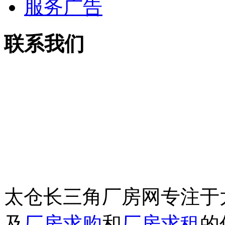
服务广告
联系我们
电话：13913755158
传真：0512-53515867
邮箱：csjcf168@163.c
地址：太仓市上海西路7
太仓长三角厂房网专注于
及
厂房求购
和
厂房求租
的