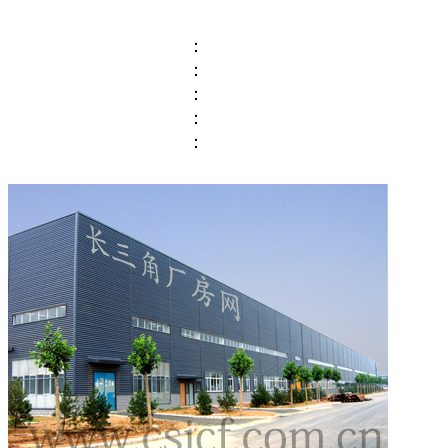
：
：
：
：
：