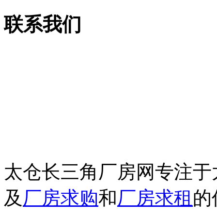
联系我们
电话：13913755158
传真：0512-53515867
邮箱：csjcf168@163.c
地址：太仓市上海西路7
太仓长三角厂房网专注于
及
厂房求购
和
厂房求租
的