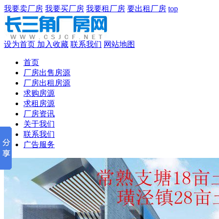
我要卖厂房
我要买厂房
我要租厂房
要出租厂房
top
设为首页
加入收藏
联系我们
网站地图
首页
厂房出售房源
厂房出租房源
求购房源
求租房源
厂房资讯
关于我们
联系我们
广告服务