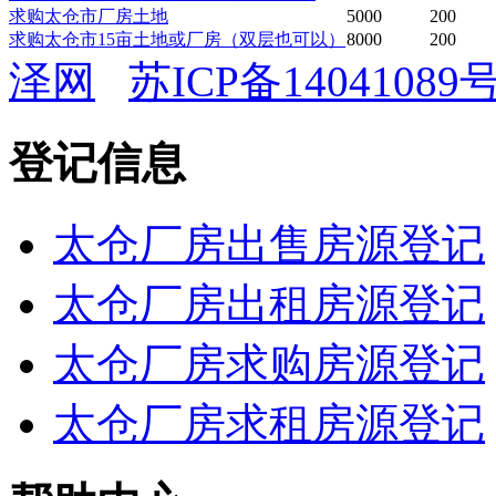
求购太仓市厂房土地
5000
200
求购太仓市15亩土地或厂房（双层也可以）
8000
200
泽网
苏ICP备14041089号
登记信息
太仓厂房出售房源登记
太仓厂房出租房源登记
太仓厂房求购房源登记
太仓厂房求租房源登记